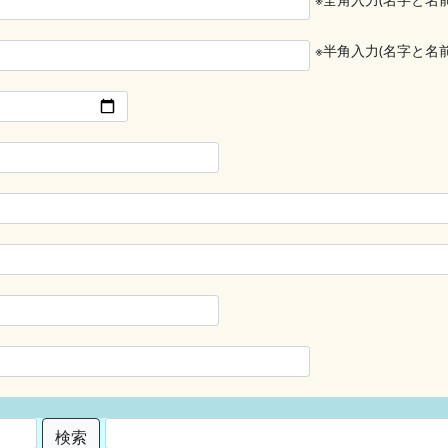
※半角入力(名字と名
検索